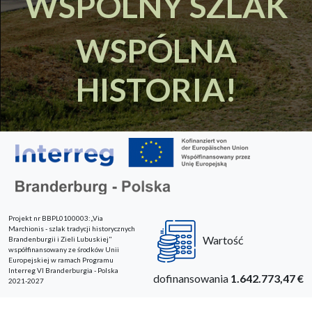
WSPÓLNY SZLAK
WSPÓLNA
HISTORIA!
Projekt nr BBPL0100003:„Via
Marchionis - szlak tradycji historycznych
Wartość
Brandenburgii i Zieli Lubuskiej"
współfinansowany ze środków Unii
Europejskiej w ramach Programu
Interreg VI Branderburgia - Polska
dofinansowania
1.642.773,47 €
2021-2027